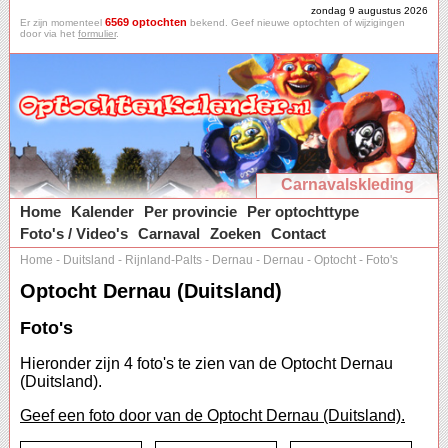
zondag 9 augustus 2026
6569 optochten
Er zijn momenteel
bekend. Geef nieuwe optochten of wijzigingen
door via het
formulier
.
Carnavalskleding
Home
Kalender
Per provincie
Per optochttype
Foto's / Video's
Carnaval
Zoeken
Contact
Home
-
Duitsland
-
Rijnland-Palts
-
Dernau
-
Dernau
-
Optocht
-
Foto's
Optocht Dernau (Duitsland)
Foto's
Hieronder zijn 4 foto's te zien van de Optocht Dernau
(Duitsland).
Geef een foto door van de Optocht Dernau (Duitsland).