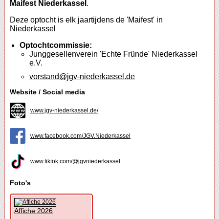
Maifest Niederkassel
.
Deze optocht is elk jaartijdens de 'Maifest' in
Niederkassel
Optochtcommissie:
Junggesellenverein 'Echte Fründe' Niederkassel
e.V.
vorstand@jgv-niederkassel.de
Website / Social media
www.jgv-niederkassel.de/
www.facebook.com/JGV.Niederkassel
www.tiktok.com/@jgvniederkassel
Foto's
Affiche 2026