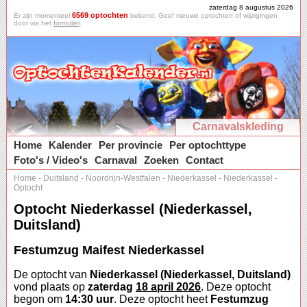
zaterdag 8 augustus 2026
6569 optochten
Er zijn momenteel
bekend. Geef nieuwe optochten of wijzigingen
door via het
formulier
.
Carnavalskleding
Home
Kalender
Per provincie
Per optochttype
Foto's / Video's
Carnaval
Zoeken
Contact
Home
-
Duitsland
-
Noordrijn-Westfalen
-
Niederkassel
-
Niederkassel
-
Optocht
Optocht Niederkassel (Niederkassel,
Duitsland)
Festumzug Maifest Niederkassel
De optocht van
Niederkassel (Niederkassel, Duitsland)
vond plaats op
zaterdag
18 april 2026
. Deze optocht
begon om
14:30 uur
. Deze optocht heet
Festumzug