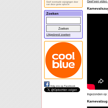
Geef een video 
Geef eventuele wijzigingen door
van deze grote optocht
Karnevalszug
Zoeken
Uitgebreid zoeken
Volg ons op Facebook
Ingezonden op 
Karnevalzug