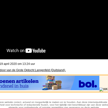
9 april 2020 om 13:24 uur
door van de Grote Optocht Langenfeld (Duitsland).
deze website correct, actueel en toegankelijk te maken en te houden. Aan deze internetpublicat
d voor technische of redactionele fouten, voor het tijdelijk niet beschikbaar zijn van deze webs
alsmede voor ontbrekende of onjuiste vermelding van gegevens op deze website.