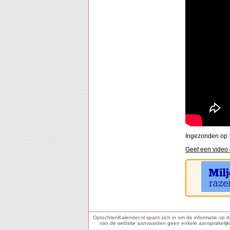
Ingezonden op 1
Geef een video 
OptochtenKalender.nl spant zich in om de informatie op 
van de website aanvaarden geen enkele aansprakelijkhei