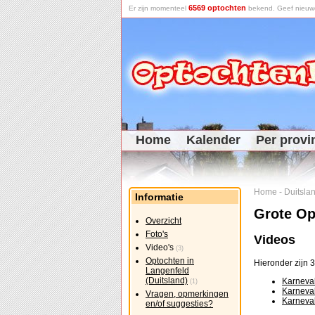
6569 optochten
Er zijn momenteel
bekend. Geef nieuwe 
Home
Kalender
Per provi
Home
-
Duitsla
Informatie
Grote Op
Overzicht
Foto's
Videos
Video's
(3)
Optochten in
Hieronder zijn 
Langenfeld
(Duitsland)
Karneval
(1)
Karneva
Vragen, opmerkingen
Karneva
en/of suggesties?