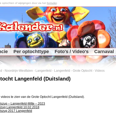
optochten of wijzigingen door via het
formulier
.
ncie
Per optochttype
Foto's / Video's
Carnaval
nd
-
Noordrijn-Westfalen
-
Langenfeld
-
Langenfeld
-
Grote Optocht
-
Videos
tocht Langenfeld (Duitsland)
3 videos te zien van de Grote Optocht Langenfeld (Duitsland).
szug – Langenfeld-Mitte – 2023
lzug Langenfeld 10.02.2018
lszug 2017 Langenfeld