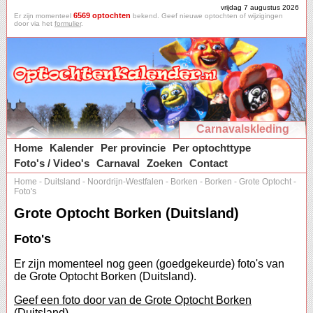
vrijdag 7 augustus 2026
6569 optochten
Er zijn momenteel
bekend. Geef nieuwe optochten of wijzigingen
door via het
formulier
.
Carnavalskleding
Home
Kalender
Per provincie
Per optochttype
Foto's / Video's
Carnaval
Zoeken
Contact
Home
-
Duitsland
-
Noordrijn-Westfalen
-
Borken
-
Borken
-
Grote Optocht
-
Foto's
Grote Optocht Borken (Duitsland)
Foto's
Er zijn momenteel nog geen (goedgekeurde) foto's van
de Grote Optocht Borken (Duitsland).
Geef een foto door van de Grote Optocht Borken
(Duitsland).