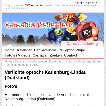
vrijdag 7 augustus 2026
6569 optochten
Er zijn momenteel
bekend. Geef nieuwe optochten of wijzigingen
door via het
formulier
.
Carnavalskleding
Home
Kalender
Per provincie
Per optochttype
Foto's / Video's
Carnaval
Zoeken
Contact
Home
-
Duitsland
-
Nedersaksen
-
Katlenburg-Lindau
-
Katlenburg-Lindau
-
Verlichte optocht
-
Foto's
Verlichte optocht Katlenburg-Lindau
(Duitsland)
Foto's
Hieronder is 1 foto te zien van de Verlichte optocht
Katlenburg-Lindau (Duitsland).