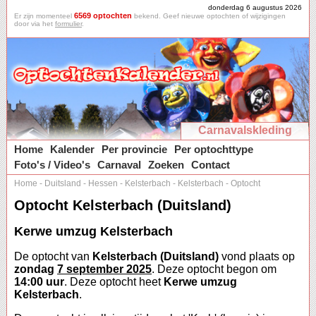
donderdag 6 augustus 2026
6569 optochten
Er zijn momenteel
bekend. Geef nieuwe optochten of wijzigingen
door via het
formulier
.
Carnavalskleding
Home
Kalender
Per provincie
Per optochttype
Foto's / Video's
Carnaval
Zoeken
Contact
Home
-
Duitsland
-
Hessen
-
Kelsterbach
-
Kelsterbach
-
Optocht
Optocht Kelsterbach (Duitsland)
Kerwe umzug Kelsterbach
De optocht van
Kelsterbach (Duitsland)
vond plaats op
zondag
7 september 2025
. Deze optocht begon om
14:00 uur
. Deze optocht heet
Kerwe umzug
Kelsterbach
.