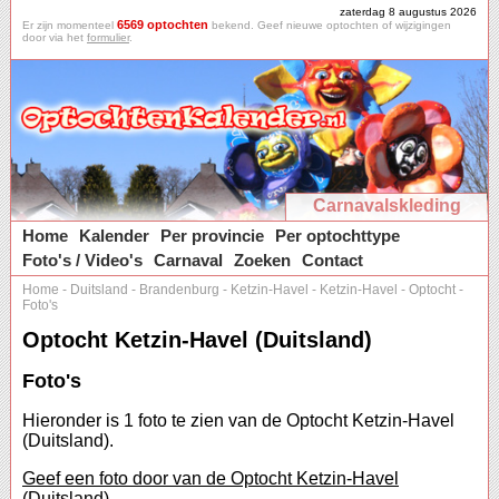
zaterdag 8 augustus 2026
6569 optochten
Er zijn momenteel
bekend. Geef nieuwe optochten of wijzigingen
door via het
formulier
.
Carnavalskleding
Home
Kalender
Per provincie
Per optochttype
Foto's / Video's
Carnaval
Zoeken
Contact
Home
-
Duitsland
-
Brandenburg
-
Ketzin-Havel
-
Ketzin-Havel
-
Optocht
-
Foto's
Optocht Ketzin-Havel (Duitsland)
Foto's
Hieronder is 1 foto te zien van de Optocht Ketzin-Havel
(Duitsland).
Geef een foto door van de Optocht Ketzin-Havel
(Duitsland).