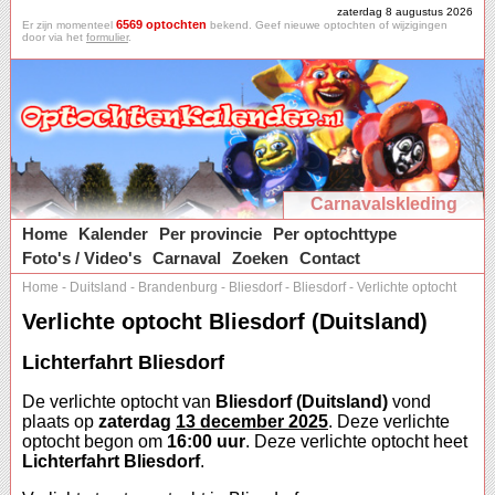
zaterdag 8 augustus 2026
6569 optochten
Er zijn momenteel
bekend. Geef nieuwe optochten of wijzigingen
door via het
formulier
.
Carnavalskleding
Home
Kalender
Per provincie
Per optochttype
Foto's / Video's
Carnaval
Zoeken
Contact
Home
-
Duitsland
-
Brandenburg
-
Bliesdorf
-
Bliesdorf
-
Verlichte optocht
Verlichte optocht Bliesdorf (Duitsland)
Lichterfahrt Bliesdorf
De verlichte optocht van
Bliesdorf (Duitsland)
vond
plaats op
zaterdag
13 december 2025
. Deze verlichte
optocht begon om
16:00 uur
. Deze verlichte optocht heet
Lichterfahrt Bliesdorf
.