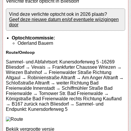
Verlichte tractor optocht in Bliesdorf
Vind deze verlichte optocht ook in 2026 plaats?
Geef deze nieuwe datum en/of eventuele wijzigingen
door
Optochtcommissie:
Oderland Bauern
Route/Omloop
Sammel- und Abfahrtsort: Kunersdorferweg 5 -16269
Bliesdorf → Vevais → Frankfurter Chaussee Wriezen →
Wriezen Bahnhof → Freienwalder Straße Richtung
Altgaul → Robinienstraße Altranft → Am Anger Altranft →
Schloßstraße Altranft → weiter Richtung Bad
Freienwalde Innenstadt → Schiffmühler Straße Bad
Freienwalde → Tornower Str. Bad Freienwalde →
Königstraße Bad Freienwalde rechts Richtung Kaufland
→ B167 zurück nach Bliesdorf → Sammel- und
Endpunkt: Kunersdorferweg 5
Bekijk vergrootte versie