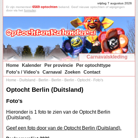
vrijdag 7 augustus 2026
6569 optochten
Er zijn momenteel
bekend. Geef nieuwe optochten of wijzigingen
door via het
formulier
.
Carnavalskleding
Home
Kalender
Per provincie
Per optochttype
Foto's / Video's
Carnaval
Zoeken
Contact
Home
-
Duitsland
-
Berlin
-
Berlin
-
Berlin
-
Optocht
-
Foto's
Optocht Berlin (Duitsland)
Foto's
Hieronder is 1 foto te zien van de Optocht Berlin
(Duitsland).
Geef een foto door van de Optocht Berlin (Duitsland).