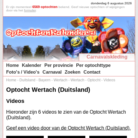
donderdag 6 augustus 2026
6569 optochten
Er zijn momenteel
bekend. Geef nieuwe optochten of wijzigingen
door via het
formulier
.
Carnavalskleding
Home
Kalender
Per provincie
Per optochttype
Foto's / Video's
Carnaval
Zoeken
Contact
Home
-
Duitsland
-
Bayern
-
Wertach
-
Wertach
-
Optocht
-
Videos
Optocht Wertach (Duitsland)
Videos
Hieronder zijn 6 videos te zien van de Optocht Wertach
(Duitsland).
Geef een video door van de Optocht Wertach (Duitsland).