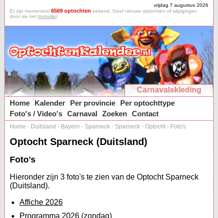
vrijdag 7 augustus 2026
6569 optochten
Er zijn momenteel
bekend. Geef nieuwe optochten of wijzigingen
door via het
formulier
.
Carnavalskleding
Home
Kalender
Per provincie
Per optochttype
Foto's / Video's
Carnaval
Zoeken
Contact
Home
-
Duitsland
-
Bayern
-
Sparneck
-
Sparneck
-
Optocht
-
Foto's
Optocht Sparneck (Duitsland)
Foto's
Hieronder zijn 3 foto's te zien van de Optocht Sparneck
(Duitsland).
Affiche 2026
Programma 2026 (zondag)