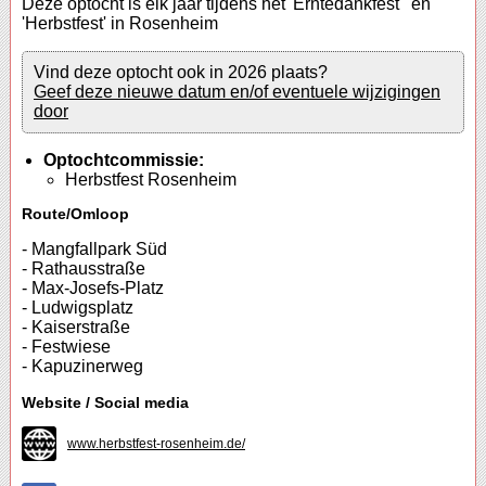
Deze optocht is elk jaar tijdens het 'Erntedankfest ' en
'Herbstfest' in Rosenheim
Vind deze optocht ook in 2026 plaats?
Geef deze nieuwe datum en/of eventuele wijzigingen
door
Optochtcommissie:
Herbstfest Rosenheim
Route/Omloop
- Mangfallpark Süd
- Rathausstraße
- Max-Josefs-Platz
- Ludwigsplatz
- Kaiserstraße
- Festwiese
- Kapuzinerweg
Website / Social media
www.herbstfest-rosenheim.de/