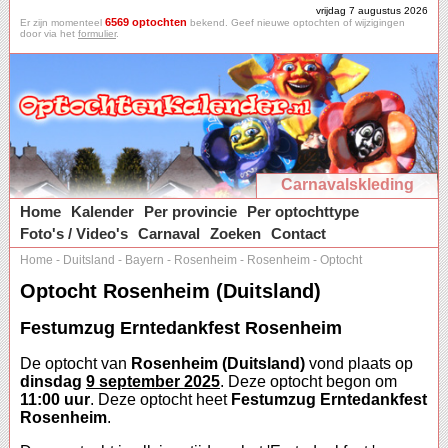
vrijdag 7 augustus 2026
6569 optochten
Er zijn momenteel
bekend. Geef nieuwe optochten of wijzigingen
door via het
formulier
.
Carnavalskleding
Home
Kalender
Per provincie
Per optochttype
Foto's / Video's
Carnaval
Zoeken
Contact
Home
-
Duitsland
-
Bayern
-
Rosenheim
-
Rosenheim
-
Optocht
Optocht Rosenheim (Duitsland)
Festumzug Erntedankfest Rosenheim
De optocht van
Rosenheim (Duitsland)
vond plaats op
dinsdag
9 september 2025
. Deze optocht begon om
11:00 uur
. Deze optocht heet
Festumzug Erntedankfest
Rosenheim
.