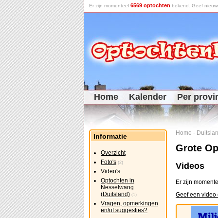
6569 optochten
Er zijn momenteel
bekend. Geef nieuwe 
Home
Kalender
Per provi
Home
-
Duitsla
Informatie
Grote Op
Overzicht
Foto's
(2)
Videos
Video's
Optochten in
Er zijn momente
Nesselwang
(Duitsland)
Geef een video 
(1)
Vragen, opmerkingen
en/of suggesties?