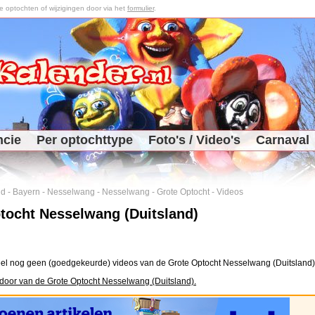
optochten of wijzigingen door via het
formulier
.
ncie
Per optochttype
Foto's / Video's
Carnaval
nd
-
Bayern
-
Nesselwang
-
Nesselwang
-
Grote Optocht
-
Videos
tocht Nesselwang (Duitsland)
el nog geen (goedgekeurde) videos van de Grote Optocht Nesselwang (Duitsland)
door van de Grote Optocht Nesselwang (Duitsland).