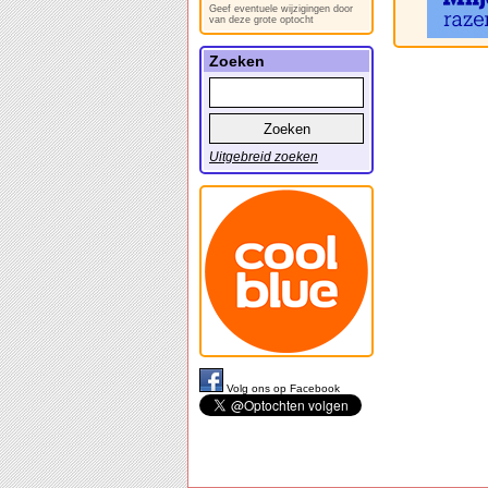
Geef eventuele wijzigingen door
van deze grote optocht
Zoeken
Uitgebreid zoeken
Volg ons op Facebook