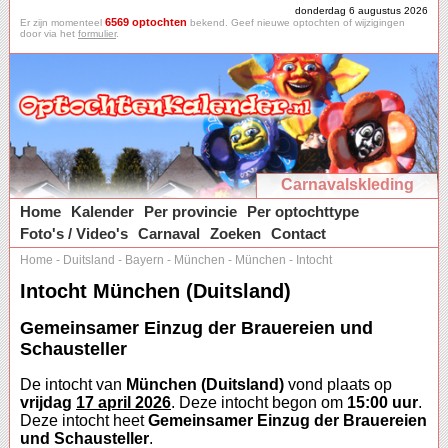
donderdag 6 augustus 2026
6569 optochten
Er zijn momenteel
bekend. Geef nieuwe optochten of wijzigingen
door via het
formulier
.
Carnavalskleding
Home
Kalender
Per provincie
Per optochttype
Foto's / Video's
Carnaval
Zoeken
Contact
Home
-
Duitsland
-
Bayern
-
München
-
München
-
Intocht
Intocht München (Duitsland)
Gemeinsamer Einzug der Brauereien und
Schausteller
De intocht van
München (Duitsland)
vond plaats op
vrijdag
17 april 2026
. Deze intocht begon om
15:00 uur
.
Deze intocht heet
Gemeinsamer Einzug der Brauereien
und Schausteller
.