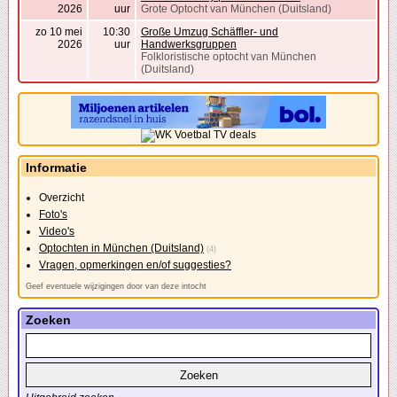
2026
uur
Grote Optocht van München (Duitsland)
zo 10 mei
10:30
Große Umzug Schäffler- und
2026
uur
Handwerksgruppen
Folkloristische optocht van München
(Duitsland)
Informatie
Overzicht
Foto's
Video's
Optochten in München (Duitsland)
(4)
Vragen, opmerkingen en/of suggesties?
Geef eventuele wijzigingen door van deze intocht
Zoeken