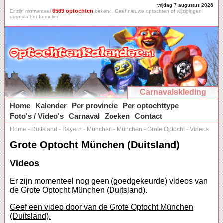
vrijdag 7 augustus 2026
6569 optochten
Er zijn momenteel
bekend. Geef nieuwe optochten of wijzigingen
door via het
formulier
.
Carnavalskleding
Home
Kalender
Per provincie
Per optochttype
Foto's / Video's
Carnaval
Zoeken
Contact
Home
-
Duitsland
-
Bayern
-
München
-
München
-
Grote Optocht
-
Videos
Grote Optocht München (Duitsland)
Videos
Er zijn momenteel nog geen (goedgekeurde) videos van
de Grote Optocht München (Duitsland).
Geef een video door van de Grote Optocht München
(Duitsland).