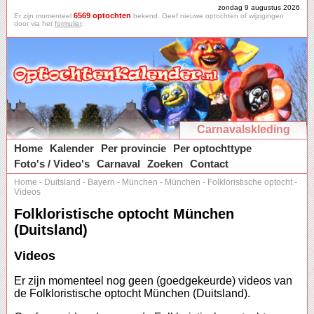
zondag 9 augustus 2026
6569 optochten
Er zijn momenteel
bekend. Geef nieuwe optochten of wijzigingen
door via het
formulier
.
Carnavalskleding
Home
Kalender
Per provincie
Per optochttype
Foto's / Video's
Carnaval
Zoeken
Contact
Home
-
Duitsland
-
Bayern
-
München
-
München
-
Folkloristische optocht
-
Videos
Folkloristische optocht München
(Duitsland)
Videos
Er zijn momenteel nog geen (goedgekeurde) videos van
de Folkloristische optocht München (Duitsland).