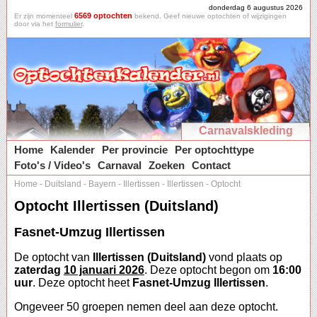
donderdag 6 augustus 2026
6569 optochten
Er zijn momenteel
bekend. Geef nieuwe optochten of wijzigingen
door via het
formulier
.
Carnavalskleding
Home
Kalender
Per provincie
Per optochttype
Foto's / Video's
Carnaval
Zoeken
Contact
Home
-
Duitsland
-
Bayern
-
Illertissen
-
Illertissen
-
Optocht
Optocht Illertissen (Duitsland)
Fasnet-Umzug Illertissen
De optocht van
Illertissen (Duitsland)
vond plaats op
zaterdag
10 januari 2026
. Deze optocht begon om
16:00
uur
. Deze optocht heet
Fasnet-Umzug Illertissen
.
Ongeveer 50 groepen nemen deel aan deze optocht.