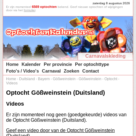
zaterdag 8 augustus 2026
6569 optochten
Er zijn momenteel
bekend. Geef nieuwe optochten of wijzigingen
door via het
formulier
.
Carnavalskleding
Home
Kalender
Per provincie
Per optochttype
Foto's / Video's
Carnaval
Zoeken
Contact
Home
-
Duitsland
-
Bayern
-
Gößweinstein
-
Gößweinstein
-
Optocht
-
Videos
Optocht Gößweinstein (Duitsland)
Videos
Er zijn momenteel nog geen (goedgekeurde) videos van
de Optocht Gößweinstein (Duitsland).
Geef een video door van de Optocht Gößweinstein
(Duitsland).