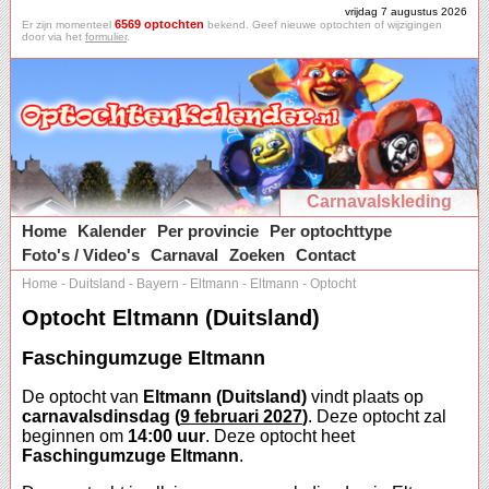
vrijdag 7 augustus 2026
6569 optochten
Er zijn momenteel
bekend. Geef nieuwe optochten of wijzigingen
door via het
formulier
.
Carnavalskleding
Home
Kalender
Per provincie
Per optochttype
Foto's / Video's
Carnaval
Zoeken
Contact
Home
-
Duitsland
-
Bayern
-
Eltmann
-
Eltmann
-
Optocht
Optocht Eltmann (Duitsland)
Faschingumzuge Eltmann
De optocht van
Eltmann (Duitsland)
vindt plaats op
carnavalsdinsdag (
9 februari 2027
)
. Deze optocht zal
beginnen om
14:00 uur
. Deze optocht heet
Faschingumzuge Eltmann
.