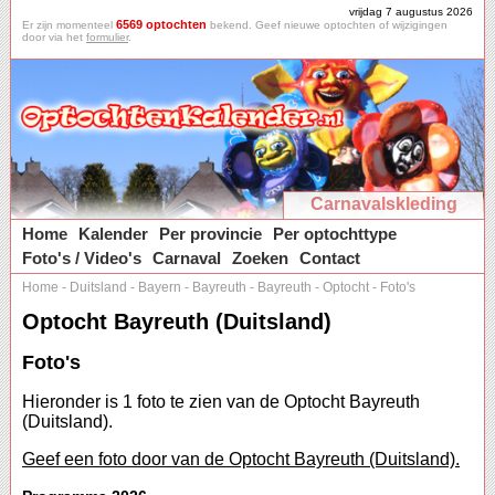
vrijdag 7 augustus 2026
6569 optochten
Er zijn momenteel
bekend. Geef nieuwe optochten of wijzigingen
door via het
formulier
.
Carnavalskleding
Home
Kalender
Per provincie
Per optochttype
Foto's / Video's
Carnaval
Zoeken
Contact
Home
-
Duitsland
-
Bayern
-
Bayreuth
-
Bayreuth
-
Optocht
-
Foto's
Optocht Bayreuth (Duitsland)
Foto's
Hieronder is 1 foto te zien van de Optocht Bayreuth
(Duitsland).
Geef een foto door van de Optocht Bayreuth (Duitsland).