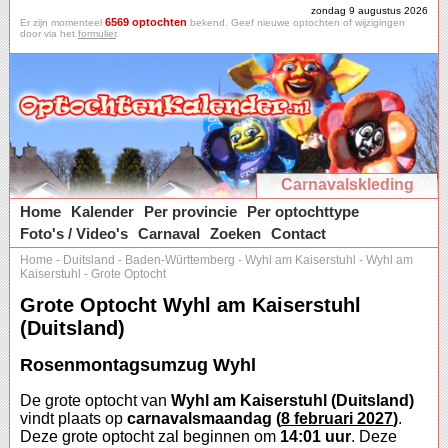
zondag 9 augustus 2026
6569 optochten
Er zijn momenteel
bekend. Geef nieuwe optochten of wijzigingen
door via het
formulier
.
Carnavalskleding
Home
Kalender
Per provincie
Per optochttype
Foto's / Video's
Carnaval
Zoeken
Contact
Home
-
Duitsland
-
Baden-Württemberg
-
Wyhl am Kaiserstuhl
-
Wyhl am
Kaiserstuhl
-
Grote Optocht
Grote Optocht Wyhl am Kaiserstuhl
(Duitsland)
Rosenmontagsumzug Wyhl
De grote optocht van
Wyhl am Kaiserstuhl (Duitsland)
vindt plaats op
carnavalsmaandag (
8 februari 2027
)
.
Deze grote optocht zal beginnen om
14:01 uur
. Deze