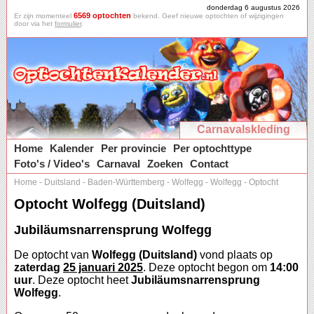
donderdag 6 augustus 2026
6569 optochten
Er zijn momenteel
bekend. Geef nieuwe optochten of wijzigingen
door via het
formulier
.
Carnavalskleding
Home
Kalender
Per provincie
Per optochttype
Foto's / Video's
Carnaval
Zoeken
Contact
Home
-
Duitsland
-
Baden-Württemberg
-
Wolfegg
-
Wolfegg
-
Optocht
Optocht Wolfegg (Duitsland)
Jubiläumsnarrensprung Wolfegg
De optocht van
Wolfegg (Duitsland)
vond plaats op
zaterdag
25 januari 2025
. Deze optocht begon om
14:00
uur
. Deze optocht heet
Jubiläumsnarrensprung
Wolfegg
.