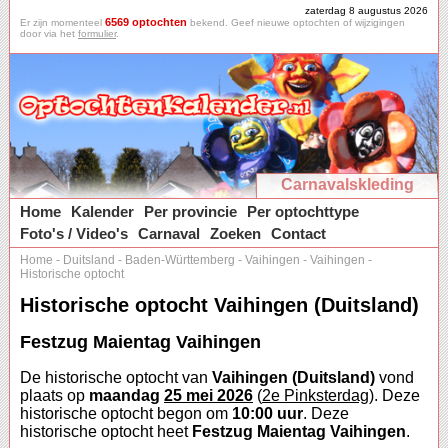
zaterdag 8 augustus 2026
6569 optochten
Er zijn momenteel
bekend. Geef nieuwe optochten of wijzigingen
door via het
formulier
.
Carnavalskleding
Home
Kalender
Per provincie
Per optochttype
Foto's / Video's
Carnaval
Zoeken
Contact
Home
-
Duitsland
-
Baden-Württemberg
-
Vaihingen
-
Vaihingen
-
Historische optocht
Historische optocht Vaihingen (Duitsland)
Festzug Maientag Vaihingen
De historische optocht van
Vaihingen (Duitsland)
vond
plaats op
maandag
25 mei 2026
(
2e Pinksterdag
). Deze
historische optocht begon om
10:00 uur
. Deze
historische optocht heet
Festzug Maientag Vaihingen
.