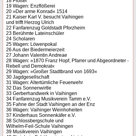
18 Flößer
19 Wagen: Enzflößerei
20 »Der arme Konrad« 1514
21 Kaiser Karl V. besucht Vaihingen
und trifft Herzog Ulrich
22 Fanfarenzug Goldstadt Pforzheim
23 Berühmte Lateinschüler
24 Scholaren
25 Wagen: Löwenpokal
26 Aus der Biedermeierzeit
27 Johann Valentin Andreae
28 Wagen: »1870 Franz Hopf, Pfarrer und Abgeordneter -
Rebell und Demokrat«
29 Wagen: »Großer Stadtbrand von 1693«
30 Jagdgesellschaft
31 Wagen: Altertümliche Feuerwehr
32 Das Sonnenwirtle
33 Gerberhandwerk in Vaihingen
34 Fanfarenzug Musikverein Tamm e.V.
35 Fahne der Stadt Vaihingen an der Enz
36 Wagen: Vaihinger Weinhoheiten
37 Kinderhaus Sonnenkäfer e.V.
38 Schlossbergschule und
Wilhelm-Feil-Schule Vaihingen
39 Musikverein Vaihingen