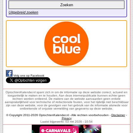
Uitgebreid zoeken
Volg ons op Facebook
OptochtenKalender.nl spant zich in om de informatie op deze website correct, actueel en
toegankelijk te maken en te houden. Aan deze internetpublicatie kunnen echter geen
rechten worden ontleend. De makers van de website aanvaarden geen enkele
aansprakelijkheid voor technische of redactionele fouten, voor het tijdelijk niet beschikbaar
zijn van deze website, voor de gevolgen van het gebruik van de informatie alsmede voor
ontbrekende of onjuiste vermelding van gegevens op deze website.
© Copyright 2011-2026 OptochtenKalender.nl - Alle rechten voorbehouden -
Disclaimer
-
Privacy
Laatst bijgewerkt: 03 mrt 2026 - 10:54