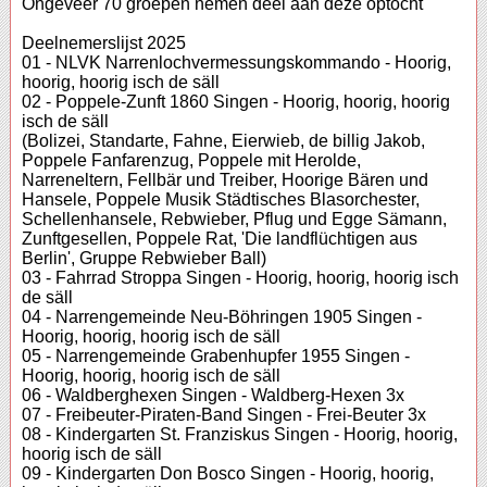
Ongeveer 70 groepen nemen deel aan deze optocht
Deelnemerslijst 2025
01 - NLVK Narrenlochvermessungskommando - Hoorig,
hoorig, hoorig isch de säll
02 - Poppele-Zunft 1860 Singen - Hoorig, hoorig, hoorig
isch de säll
(Bolizei, Standarte, Fahne, Eierwieb, de billig Jakob,
Poppele Fanfarenzug, Poppele mit Herolde,
Narreneltern, Fellbär und Treiber, Hoorige Bären und
Hansele, Poppele Musik Städtisches Blasorchester,
Schellenhansele, Rebwieber, Pflug und Egge Sämann,
Zunftgesellen, Poppele Rat, 'Die landflüchtigen aus
Berlin', Gruppe Rebwieber Ball)
03 - Fahrrad Stroppa Singen - Hoorig, hoorig, hoorig isch
de säll
04 - Narrengemeinde Neu-Böhringen 1905 Singen -
Hoorig, hoorig, hoorig isch de säll
05 - Narrengemeinde Grabenhupfer 1955 Singen -
Hoorig, hoorig, hoorig isch de säll
06 - Waldberghexen Singen - Waldberg-Hexen 3x
07 - Freibeuter-Piraten-Band Singen - Frei-Beuter 3x
08 - Kindergarten St. Franziskus Singen - Hoorig, hoorig,
hoorig isch de säll
09 - Kindergarten Don Bosco Singen - Hoorig, hoorig,