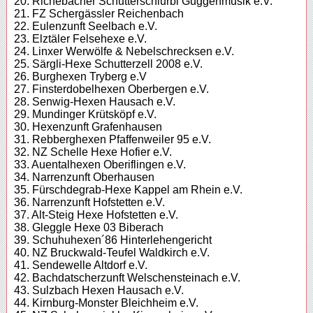
20. Richebacher Schutterschlurbi Guggenmusik e.V.
21. FZ Schergässler Reichenbach
22. Eulenzunft Seelbach e.V.
23. Elztäler Felsehexe e.V.
24. Linxer Werwölfe & Nebelschrecksen e.V.
25. Särgli-Hexe Schutterzell 2008 e.V.
26. Burghexen Tryberg e.V
27. Finsterdobelhexen Oberbergen e.V.
28. Senwig-Hexen Hausach e.V.
29. Mundinger Krütsköpf e.V.
30. Hexenzunft Grafenhausen
31. Rebberghexen Pfaffenweiler 95 e.V.
32. NZ Schelle Hexe Hofier e.V.
33. Auentalhexen Oberiflingen e.V.
34. Narrenzunft Oberhausen
35. Fürschdegrab-Hexe Kappel am Rhein e.V.
36. Narrenzunft Hofstetten e.V.
37. Alt-Steig Hexe Hofstetten e.V.
38. Gleggle Hexe 03 Biberach
39. Schuhuhexen´86 Hinterlehengericht
40. NZ Bruckwald-Teufel Waldkirch e.V.
41. Sendewelle Altdorf e.V.
42. Bachdatscherzunft Welschensteinach e.V.
43. Sulzbach Hexen Hausach e.V.
44. Kirnburg-Monster Bleichheim e.V.