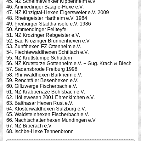
45. NZ Schelmewinkler Kippenheim e.V.
46. Ämmedinger Bäägle-Hexe e.V.
47. NZ Kinzigtal-Hexen Elgersweier e.V. 2009
48. Rheingeister Hartheim e.V. 1964
49. Freiburger Stadthansele e.V. 1986
50. Ämmendinger Fellteyfel
51. NZ Krozinger Rebgeister e.V.
52. Bad Krozinger Brunnenhexen e.V.
53. Zunfthexen FZ Ottenheim e.V.
54. Fiechtewaldthexen Schiltach e.V.
55. NZ Kruttstumpe Schuttern
56. NZ Krutstorze Gottenheim e.V. + Gug. Krach & Blech
57. Sadansbrode Freiburg 1998
58. Rhinwaldhexen Burkheim e.V.
59. Renchtäler Besenhexen e.V.
60. Giftzwerge Fischerbach e.V.
61. NZ Krabbenaze Bohlsbach e.V.
62. Höllewesen 2001 Ehrenkirchen e.V.
63. Balthasar Hexen Rust e.V.
64. Klosterwaldhexen Sulzburg e.V.
65. Waldsteinhexen Fischerbach e.V.
66. Nachtschattenhexen Mundingen e.V.
67. NZ Biberach e.V.
68. Ischbe-Hexe Tennenbronn