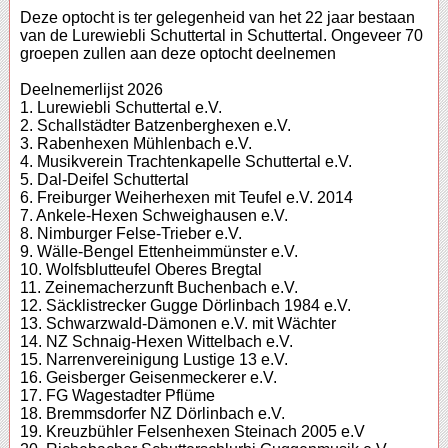
Deze optocht is ter gelegenheid van het 22 jaar bestaan
van de Lurewiebli Schuttertal in Schuttertal. Ongeveer 70
groepen zullen aan deze optocht deelnemen
Deelnemerlijst 2026
1. Lurewiebli Schuttertal e.V.
2. Schallstädter Batzenberghexen e.V.
3. Rabenhexen Mühlenbach e.V.
4. Musikverein Trachtenkapelle Schuttertal e.V.
5. Dal-Deifel Schuttertal
6. Freiburger Weiherhexen mit Teufel e.V. 2014
7. Ankele-Hexen Schweighausen e.V.
8. Nimburger Felse-Trieber e.V.
9. Wälle-Bengel Ettenheimmünster e.V.
10. Wolfsblutteufel Oberes Bregtal
11. Zeinemacherzunft Buchenbach e.V.
12. Säcklistrecker Gugge Dörlinbach 1984 e.V.
13. Schwarzwald-Dämonen e.V. mit Wächter
14. NZ Schnaig-Hexen Wittelbach e.V.
15. Narrenvereinigung Lustige 13 e.V.
16. Geisberger Geisenmeckerer e.V.
17. FG Wagestadter Pflüme
18. Bremmsdorfer NZ Dörlinbach e.V.
19. Kreuzbühler Felsenhexen Steinach 2005 e.V