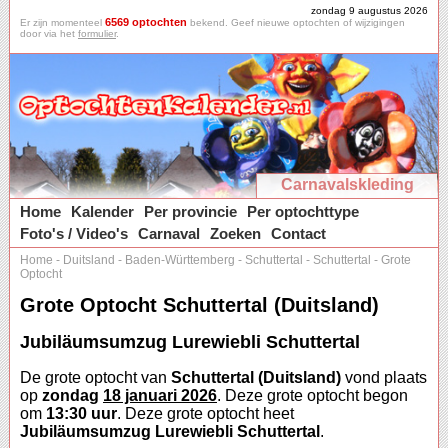
zondag 9 augustus 2026
6569 optochten
Er zijn momenteel
bekend. Geef nieuwe optochten of wijzigingen
door via het
formulier
.
Carnavalskleding
Home
Kalender
Per provincie
Per optochttype
Foto's / Video's
Carnaval
Zoeken
Contact
Home
-
Duitsland
-
Baden-Württemberg
-
Schuttertal
-
Schuttertal
-
Grote
Optocht
Grote Optocht Schuttertal (Duitsland)
Jubiläumsumzug Lurewiebli Schuttertal
De grote optocht van
Schuttertal (Duitsland)
vond plaats
op
zondag
18 januari 2026
. Deze grote optocht begon
om
13:30 uur
. Deze grote optocht heet
Jubiläumsumzug Lurewiebli Schuttertal
.