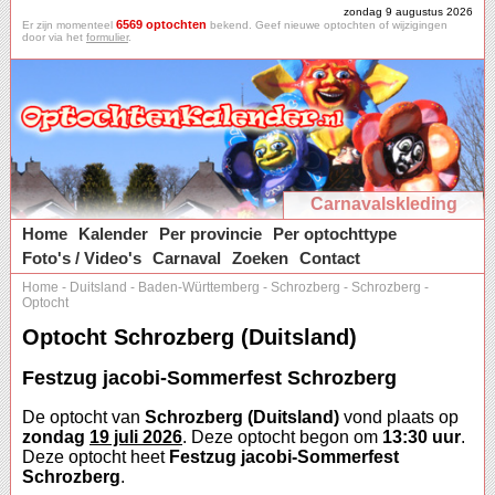
zondag 9 augustus 2026
6569 optochten
Er zijn momenteel
bekend. Geef nieuwe optochten of wijzigingen
door via het
formulier
.
Carnavalskleding
Home
Kalender
Per provincie
Per optochttype
Foto's / Video's
Carnaval
Zoeken
Contact
Home
-
Duitsland
-
Baden-Württemberg
-
Schrozberg
-
Schrozberg
-
Optocht
Optocht Schrozberg (Duitsland)
Festzug jacobi-Sommerfest Schrozberg
De optocht van
Schrozberg (Duitsland)
vond plaats op
zondag
19 juli 2026
. Deze optocht begon om
13:30 uur
.
Deze optocht heet
Festzug jacobi-Sommerfest
Schrozberg
.