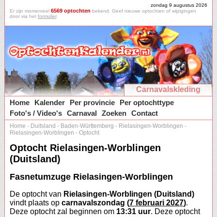
zondag 9 augustus 2026
6569 optochten
Er zijn momenteel
bekend. Geef nieuwe optochten of wijzigingen
door via het
formulier
.
Carnavalskleding
Home
Kalender
Per provincie
Per optochttype
Foto's / Video's
Carnaval
Zoeken
Contact
Home
-
Duitsland
-
Baden-Württemberg
-
Rielasingen-Worblingen
-
Rielasingen-Worblingen
-
Optocht
Optocht Rielasingen-Worblingen
(Duitsland)
Fasnetumzuge Rielasingen-Worblingen
De optocht van
Rielasingen-Worblingen (Duitsland)
vindt plaats op
carnavalszondag (
7 februari 2027
)
.
Deze optocht zal beginnen om
13:31 uur
. Deze optocht