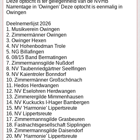
Deze optocht is ter gelegenheid van de NVHB
Narrentage in 'Owingen' Deze optocht is eenmalig in
Owingen
Deelnemerlijst 2026
1. Musikverein Owingen
2. Zimmermänner Owingen
3. Owinger Hexen
4. NV Hohenbodman Trole
5. NG Billafingen
6. 08/15 Band Bermatingen
7. Zimmermannsgilde Nußdorf
8. NV Taubenriedgärtner Seelfingen
9. NV Kaientroler Bonndorf
10. Zimmermänner Großschönach
11. Hedos Herdwangen
12. NV Eselohren Herdwangen
13. Zimmerergilde Mimmenhausen
14. NV Kuckucks I-Hager Bambergen
15. MV 'Harmonie' Lippertsreute
16. NV Lippertsreute
17. Zimmermannsgilde Grasbeuren
18. Fastnachtsgesellschaft Sipplingen
19. Zimmermannsgilde Daisendorf
20. MV 'Harmonie' Lippertsreute