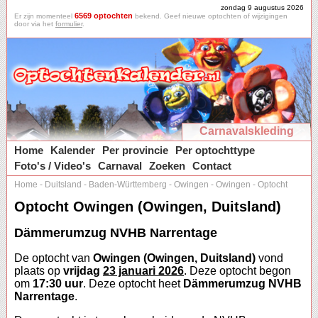
zondag 9 augustus 2026
6569 optochten
Er zijn momenteel
bekend. Geef nieuwe optochten of wijzigingen
door via het
formulier
.
Carnavalskleding
Home
Kalender
Per provincie
Per optochttype
Foto's / Video's
Carnaval
Zoeken
Contact
Home
-
Duitsland
-
Baden-Württemberg
-
Owingen
-
Owingen
-
Optocht
Optocht Owingen (Owingen, Duitsland)
Dämmerumzug NVHB Narrentage
De optocht van
Owingen (Owingen, Duitsland)
vond
plaats op
vrijdag
23 januari 2026
. Deze optocht begon
om
17:30 uur
. Deze optocht heet
Dämmerumzug NVHB
Narrentage
.