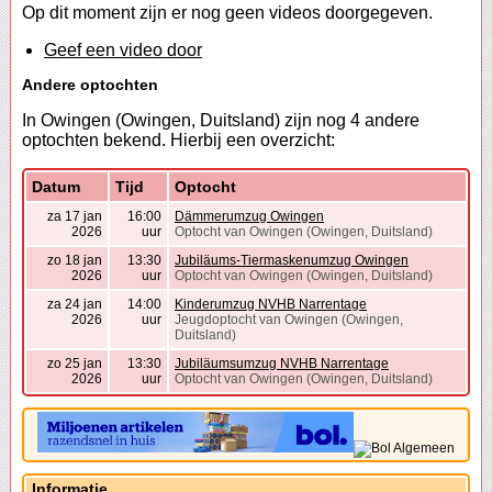
Op dit moment zijn er nog geen videos doorgegeven.
Geef een video door
Andere optochten
In Owingen (Owingen, Duitsland) zijn nog 4 andere
optochten bekend. Hierbij een overzicht:
Datum
Tijd
Optocht
za 17 jan
16:00
Dämmerumzug Owingen
2026
uur
Optocht van Owingen (Owingen, Duitsland)
zo 18 jan
13:30
Jubiläums-Tiermaskenumzug Owingen
2026
uur
Optocht van Owingen (Owingen, Duitsland)
za 24 jan
14:00
Kinderumzug NVHB Narrentage
2026
uur
Jeugdoptocht van Owingen (Owingen,
Duitsland)
zo 25 jan
13:30
Jubiläumsumzug NVHB Narrentage
2026
uur
Optocht van Owingen (Owingen, Duitsland)
Informatie