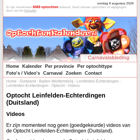
zondag 9 augustus 2026
6569 optochten
Er zijn momenteel
bekend. Geef nieuwe optochten of wijzigingen
door via het
formulier
.
Carnavalskleding
Home
Kalender
Per provincie
Per optochttype
Foto's / Video's
Carnaval
Zoeken
Contact
Home
-
Duitsland
-
Baden-Württemberg
-
Leinfelden-Echterdingen
-
Leinfelden-Echterdingen
-
Optocht
-
Videos
Optocht Leinfelden-Echterdingen
(Duitsland)
Videos
Er zijn momenteel nog geen (goedgekeurde) videos van
de Optocht Leinfelden-Echterdingen (Duitsland).