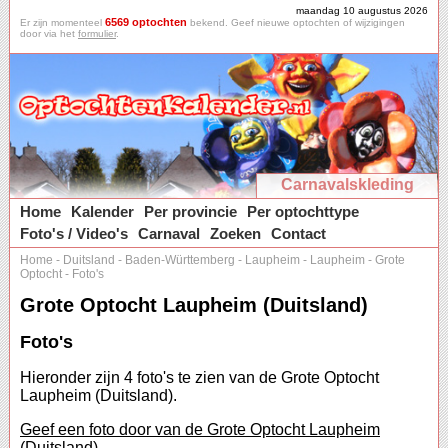
maandag 10 augustus 2026
6569 optochten
Er zijn momenteel
bekend. Geef nieuwe optochten of wijzigingen
door via het
formulier
.
Carnavalskleding
Home
Kalender
Per provincie
Per optochttype
Foto's / Video's
Carnaval
Zoeken
Contact
Home
-
Duitsland
-
Baden-Württemberg
-
Laupheim
-
Laupheim
-
Grote
Optocht
-
Foto's
Grote Optocht Laupheim (Duitsland)
Foto's
Hieronder zijn 4 foto's te zien van de Grote Optocht
Laupheim (Duitsland).
Geef een foto door van de Grote Optocht Laupheim
(Duitsland).