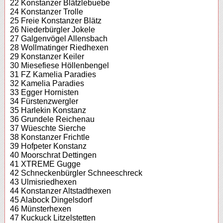
22 Konstanzer Blätzlebuebe
24 Konstanzer Trolle
25 Freie Konstanzer Blätz
26 Niederbürgler Jokele
27 Galgenvögel Allensbach
28 Wollmatinger Riedhexen
29 Konstanzer Keiler
30 Miesefiese Höllenbengel
31 FZ Kamelia Paradies
32 Kamelia Paradies
33 Egger Hornisten
34 Fürstenzwergler
35 Harlekin Konstanz
36 Grundele Reichenau
37 Wüeschte Sierche
38 Konstanzer Frichtle
39 Hofpeter Konstanz
40 Moorschrat Dettingen
41 XTREME Gugge
42 Schneckenbürgler Schneeschreck
43 Ulmisriedhexen
44 Konstanzer Altstadthexen
45 Alabock Dingelsdorf
46 Münsterhexen
47 Kuckuck Litzelstetten