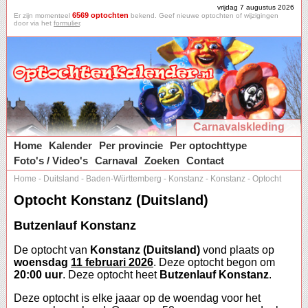
vrijdag 7 augustus 2026
6569 optochten
Er zijn momenteel
bekend. Geef nieuwe optochten of wijzigingen
door via het
formulier
.
Carnavalskleding
Home
Kalender
Per provincie
Per optochttype
Foto's / Video's
Carnaval
Zoeken
Contact
Home
-
Duitsland
-
Baden-Württemberg
-
Konstanz
-
Konstanz
-
Optocht
Optocht Konstanz (Duitsland)
Butzenlauf Konstanz
De optocht van
Konstanz (Duitsland)
vond plaats op
woensdag
11 februari 2026
. Deze optocht begon om
20:00 uur
. Deze optocht heet
Butzenlauf Konstanz
.
Deze optocht is elke jaaar op de woendag voor het