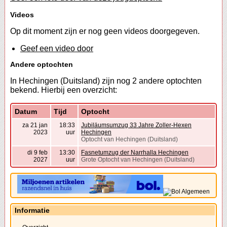
Videos
Op dit moment zijn er nog geen videos doorgegeven.
Geef een video door
Andere optochten
In Hechingen (Duitsland) zijn nog 2 andere optochten
bekend. Hierbij een overzicht:
Datum
Tijd
Optocht
za 21 jan
18:33
Jubiläumsumzug 33 Jahre Zoller-Hexen
2023
uur
Hechingen
Optocht van Hechingen (Duitsland)
di 9 feb
13:30
Fasnetumzug der Narrhalla Hechingen
2027
uur
Grote Optocht van Hechingen (Duitsland)
Informatie