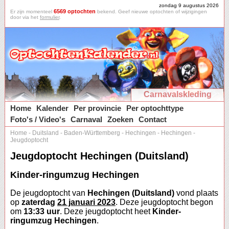
zondag 9 augustus 2026
6569 optochten
Er zijn momenteel
bekend. Geef nieuwe optochten of wijzigingen
door via het
formulier
.
Carnavalskleding
Home
Kalender
Per provincie
Per optochttype
Foto's / Video's
Carnaval
Zoeken
Contact
Home
-
Duitsland
-
Baden-Württemberg
-
Hechingen
-
Hechingen
-
Jeugdoptocht
Jeugdoptocht Hechingen (Duitsland)
Kinder-ringumzug Hechingen
De jeugdoptocht van
Hechingen (Duitsland)
vond plaats
op
zaterdag
21 januari 2023
. Deze jeugdoptocht begon
om
13:33 uur
. Deze jeugdoptocht heet
Kinder-
ringumzug Hechingen
.