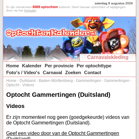
zaterdag 8 augustus 2026
6569 optochten
Er zijn momenteel
bekend. Geef nieuwe optochten of wijzigingen
door via het
formulier
.
Carnavalskleding
Home
Kalender
Per provincie
Per optochttype
Foto's / Video's
Carnaval
Zoeken
Contact
Home
-
Duitsland
-
Baden-Württemberg
-
Gammertingen
-
Gammertingen
-
Optocht
-
Videos
Optocht Gammertingen (Duitsland)
Videos
Er zijn momenteel nog geen (goedgekeurde) videos van
de Optocht Gammertingen (Duitsland).
Geef een video door van de Optocht Gammertingen
(Duitsland).