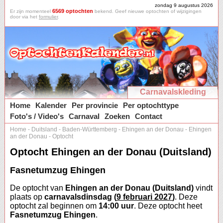
zondag 9 augustus 2026
6569 optochten
Er zijn momenteel
bekend. Geef nieuwe optochten of wijzigingen
door via het
formulier
.
Carnavalskleding
Home
Kalender
Per provincie
Per optochttype
Foto's / Video's
Carnaval
Zoeken
Contact
Home
-
Duitsland
-
Baden-Württemberg
-
Ehingen an der Donau
-
Ehingen
an der Donau
-
Optocht
Optocht Ehingen an der Donau (Duitsland)
Fasnetumzug Ehingen
De optocht van
Ehingen an der Donau (Duitsland)
vindt
plaats op
carnavalsdinsdag (
9 februari 2027
)
. Deze
optocht zal beginnen om
14:00 uur
. Deze optocht heet
Fasnetumzug Ehingen
.