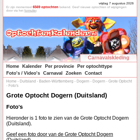
vrijdag 7 augustus 2026
6569 optochten
Er zijn momenteel
bekend. Geef nieuwe optochten of wijzigingen
door via het
formulier
.
Carnavalskleding
Home
Kalender
Per provincie
Per optochttype
Foto's / Video's
Carnaval
Zoeken
Contact
Home
-
Duitsland
-
Baden-Württemberg
-
Dogern
-
Dogern
-
Grote Optocht
-
Foto's
Grote Optocht Dogern (Duitsland)
Foto's
Hieronder is 1 foto te zien van de Grote Optocht Dogern
(Duitsland).
Geef een foto door van de Grote Optocht Dogern
(Duitsland).