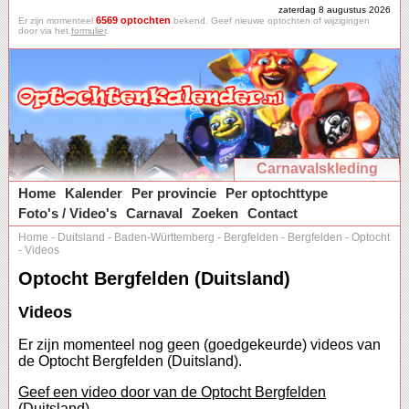
zaterdag 8 augustus 2026
6569 optochten
Er zijn momenteel
bekend. Geef nieuwe optochten of wijzigingen
door via het
formulier
.
Carnavalskleding
Home
Kalender
Per provincie
Per optochttype
Foto's / Video's
Carnaval
Zoeken
Contact
Home
-
Duitsland
-
Baden-Württemberg
-
Bergfelden
-
Bergfelden
-
Optocht
-
Videos
Optocht Bergfelden (Duitsland)
Videos
Er zijn momenteel nog geen (goedgekeurde) videos van
de Optocht Bergfelden (Duitsland).
Geef een video door van de Optocht Bergfelden
(Duitsland).