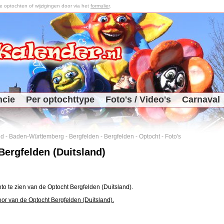
optochten of wijzigingen door via het
formulier
.
ncie
Per optochttype
Foto's / Video's
Carnaval
nd
-
Baden-Württemberg
-
Bergfelden
-
Bergfelden
-
Optocht
-
Foto's
Bergfelden (Duitsland)
oto te zien van de Optocht Bergfelden (Duitsland).
oor van de Optocht Bergfelden (Duitsland).