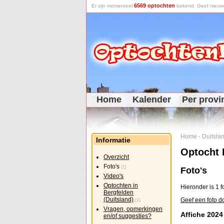
6569 optochten
Er zijn momenteel
bekend. Geef nieuwe 
Home
Kalender
Per provi
Home
-
Duitsla
Informatie
Optocht 
Overzicht
Foto's
(1)
Foto's
Video's
Optochten in
Hieronder is 1 f
Bergfelden
(Duitsland)
Geef een foto d
(1)
Vragen, opmerkingen
Affiche 2024
en/of suggesties?