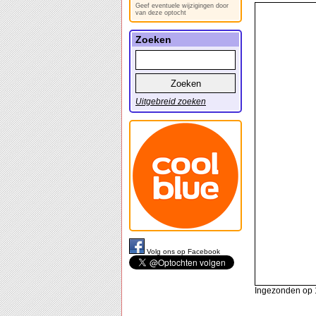
Geef eventuele wijzigingen door
van deze optocht
Zoeken
Uitgebreid zoeken
Volg ons op Facebook
Ingezonden op 