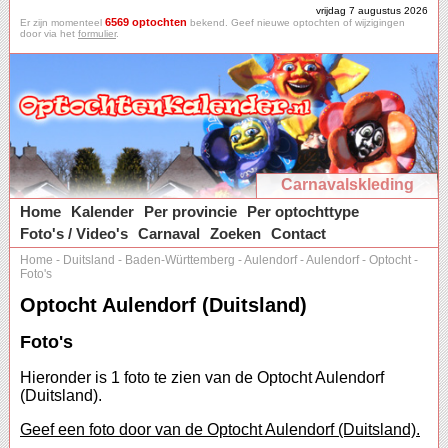
vrijdag 7 augustus 2026
6569 optochten
Er zijn momenteel
bekend. Geef nieuwe optochten of wijzigingen
door via het
formulier
.
Carnavalskleding
Home
Kalender
Per provincie
Per optochttype
Foto's / Video's
Carnaval
Zoeken
Contact
Home
-
Duitsland
-
Baden-Württemberg
-
Aulendorf
-
Aulendorf
-
Optocht
-
Foto's
Optocht Aulendorf (Duitsland)
Foto's
Hieronder is 1 foto te zien van de Optocht Aulendorf
(Duitsland).
Geef een foto door van de Optocht Aulendorf (Duitsland).