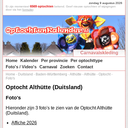
zondag 9 augustus 2026
6569 optochten
Er zijn momenteel
bekend. Geef nieuwe optochten of wijzigingen
door via het
formulier
.
Carnavalskleding
Home
Kalender
Per provincie
Per optochttype
Foto's / Video's
Carnaval
Zoeken
Contact
Home
-
Duitsland
-
Baden-Württemberg
-
Althütte
-
Althütte
-
Optocht
-
Foto's
Optocht Althütte (Duitsland)
Foto's
Hieronder zijn 3 foto's te zien van de Optocht Althütte
(Duitsland).
Affiche 2026