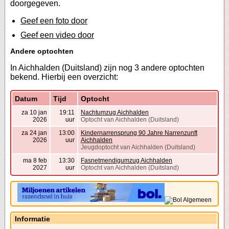
doorgegeven.
Geef een foto door
Geef een video door
Andere optochten
In Aichhalden (Duitsland) zijn nog 3 andere optochten
bekend. Hierbij een overzicht:
Datum
Tijd
Optocht
za 10 jan
19:11
Nachtumzug Aichhalden
2026
uur
Optocht van Aichhalden (Duitsland)
za 24 jan
13:00
Kindernarrensprung 90 Jahre Narrenzunft
2026
uur
Aichhalden
Jeugdoptocht van Aichhalden (Duitsland)
ma 8 feb
13:30
Fasnetmendigumzug Aichhalden
2027
uur
Optocht van Aichhalden (Duitsland)
Informatie