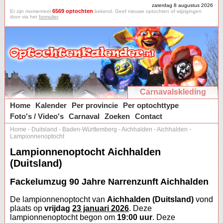
zaterdag 8 augustus 2026
6569 optochten
Er zijn momenteel
bekend. Geef nieuwe optochten of wijzigingen
door via het
formulier
.
Carnavalskleding
Home
Kalender
Per provincie
Per optochttype
Foto's / Video's
Carnaval
Zoeken
Contact
Home
-
Duitsland
-
Baden-Württemberg
-
Aichhalden
-
Aichhalden
-
Lampionnenoptocht
Lampionnenoptocht Aichhalden
(Duitsland)
Fackelumzug 90 Jahre Narrenzunft Aichhalden
De lampionnenoptocht van
Aichhalden (Duitsland)
vond
plaats op
vrijdag
23 januari 2026
. Deze
lampionnenoptocht begon om
19:00 uur
. Deze