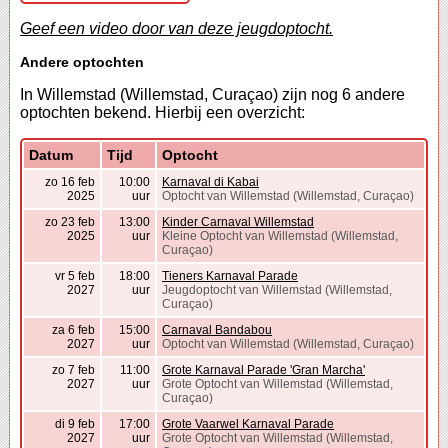
Geef een video door van deze jeugdoptocht.
Andere optochten
In Willemstad (Willemstad, Curaçao) zijn nog 6 andere
optochten bekend. Hierbij een overzicht:
Datum
Tijd
Optocht
zo 16 feb
10:00
Karnaval di Kabai
2025
uur
Optocht van Willemstad (Willemstad, Curaçao)
zo 23 feb
13:00
Kinder Carnaval Willemstad
2025
uur
Kleine Optocht van Willemstad (Willemstad,
Curaçao)
vr 5 feb
18:00
Tieners Karnaval Parade
2027
uur
Jeugdoptocht van Willemstad (Willemstad,
Curaçao)
za 6 feb
15:00
Carnaval Bandabou
2027
uur
Optocht van Willemstad (Willemstad, Curaçao)
zo 7 feb
11:00
Grote Karnaval Parade 'Gran Marcha'
2027
uur
Grote Optocht van Willemstad (Willemstad,
Curaçao)
di 9 feb
17:00
Grote Vaarwel Karnaval Parade
2027
uur
Grote Optocht van Willemstad (Willemstad,