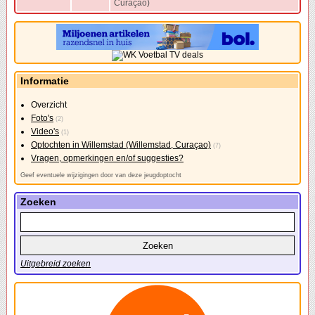
Curaçao)
Informatie
Overzicht
Foto's
(2)
Video's
(1)
Optochten in Willemstad (Willemstad, Curaçao)
(7)
Vragen, opmerkingen en/of suggesties?
Geef eventuele wijzigingen door van deze jeugdoptocht
Zoeken
Uitgebreid zoeken