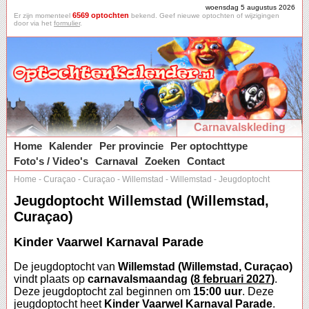
woensdag 5 augustus 2026
6569 optochten
Er zijn momenteel
bekend. Geef nieuwe optochten of wijzigingen
door via het
formulier
.
Carnavalskleding
Home
Kalender
Per provincie
Per optochttype
Foto's / Video's
Carnaval
Zoeken
Contact
Home
-
Curaçao
-
Curaçao
-
Willemstad
-
Willemstad
-
Jeugdoptocht
Jeugdoptocht Willemstad (Willemstad,
Curaçao)
Kinder Vaarwel Karnaval Parade
De jeugdoptocht van
Willemstad (Willemstad, Curaçao)
vindt plaats op
carnavalsmaandag (
8 februari 2027
)
.
Deze jeugdoptocht zal beginnen om
15:00 uur
. Deze
jeugdoptocht heet
Kinder Vaarwel Karnaval Parade
.