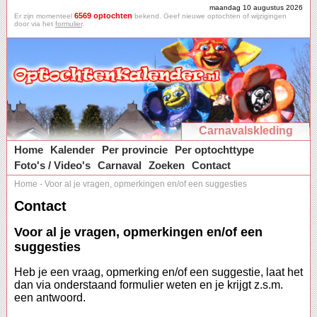
maandag 10 augustus 2026
6569 optochten
Er zijn momenteel
bekend. Geef nieuwe optochten of wijzigingen
door via het
formulier
.
Carnavalskleding
Home
Kalender
Per provincie
Per optochttype
Foto's / Video's
Carnaval
Zoeken
Contact
Home
-
Voor al je vragen, opmerkingen en/of een suggesties
Contact
Voor al je vragen, opmerkingen en/of een
suggesties
Heb je een vraag, opmerking en/of een suggestie, laat het
dan via onderstaand formulier weten en je krijgt z.s.m.
een antwoord.