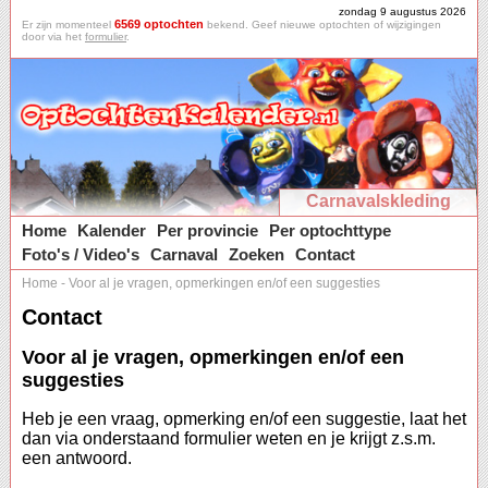
zondag 9 augustus 2026
6569 optochten
Er zijn momenteel
bekend. Geef nieuwe optochten of wijzigingen
door via het
formulier
.
Carnavalskleding
Home
Kalender
Per provincie
Per optochttype
Foto's / Video's
Carnaval
Zoeken
Contact
Home
-
Voor al je vragen, opmerkingen en/of een suggesties
Contact
Voor al je vragen, opmerkingen en/of een
suggesties
Heb je een vraag, opmerking en/of een suggestie, laat het
dan via onderstaand formulier weten en je krijgt z.s.m.
een antwoord.