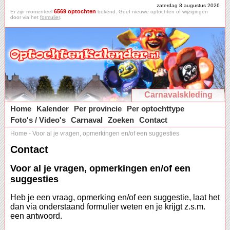
zaterdag 8 augustus 2026
6569 optochten
Er zijn momenteel
bekend. Geef nieuwe optochten of wijzigingen
door via het
formulier
.
Carnavalskleding
Home
Kalender
Per provincie
Per optochttype
Foto's / Video's
Carnaval
Zoeken
Contact
Home
-
Voor al je vragen, opmerkingen en/of een suggesties
Contact
Voor al je vragen, opmerkingen en/of een
suggesties
Heb je een vraag, opmerking en/of een suggestie, laat het
dan via onderstaand formulier weten en je krijgt z.s.m.
een antwoord.