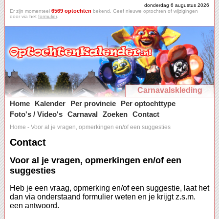
donderdag 6 augustus 2026
6569 optochten
Er zijn momenteel
bekend. Geef nieuwe optochten of wijzigingen
door via het
formulier
.
Carnavalskleding
Home
Kalender
Per provincie
Per optochttype
Foto's / Video's
Carnaval
Zoeken
Contact
Home
-
Voor al je vragen, opmerkingen en/of een suggesties
Contact
Voor al je vragen, opmerkingen en/of een
suggesties
Heb je een vraag, opmerking en/of een suggestie, laat het
dan via onderstaand formulier weten en je krijgt z.s.m.
een antwoord.