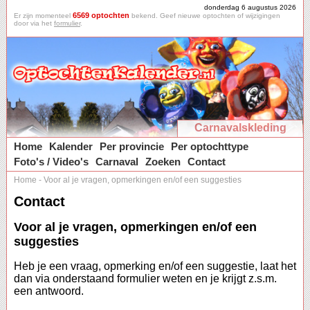
donderdag 6 augustus 2026
6569 optochten
Er zijn momenteel
bekend. Geef nieuwe optochten of wijzigingen
door via het
formulier
.
Carnavalskleding
Home
Kalender
Per provincie
Per optochttype
Foto's / Video's
Carnaval
Zoeken
Contact
Home
-
Voor al je vragen, opmerkingen en/of een suggesties
Contact
Voor al je vragen, opmerkingen en/of een
suggesties
Heb je een vraag, opmerking en/of een suggestie, laat het
dan via onderstaand formulier weten en je krijgt z.s.m.
een antwoord.