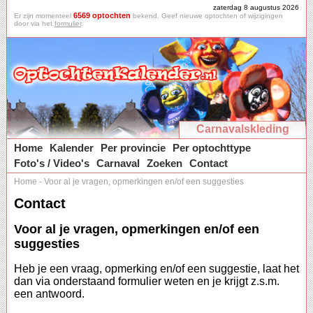
zaterdag 8 augustus 2026
6569 optochten
Er zijn momenteel
bekend. Geef nieuwe optochten of wijzigingen
door via het
formulier
.
Carnavalskleding
Home
Kalender
Per provincie
Per optochttype
Foto's / Video's
Carnaval
Zoeken
Contact
Home
-
Voor al je vragen, opmerkingen en/of een suggesties
Contact
Voor al je vragen, opmerkingen en/of een
suggesties
Heb je een vraag, opmerking en/of een suggestie, laat het
dan via onderstaand formulier weten en je krijgt z.s.m.
een antwoord.