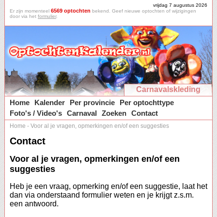
vrijdag 7 augustus 2026
6569 optochten
Er zijn momenteel
bekend. Geef nieuwe optochten of wijzigingen
door via het
formulier
.
Carnavalskleding
Home
Kalender
Per provincie
Per optochttype
Foto's / Video's
Carnaval
Zoeken
Contact
Home
-
Voor al je vragen, opmerkingen en/of een suggesties
Contact
Voor al je vragen, opmerkingen en/of een
suggesties
Heb je een vraag, opmerking en/of een suggestie, laat het
dan via onderstaand formulier weten en je krijgt z.s.m.
een antwoord.