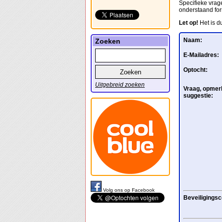
Specifieke vrage
onderstaand for
Let op!
Het is d
Naam:
Zoeken
E-Mailadres:
Optocht:
Uitgebreid zoeken
Vraag, opmerk
suggestie:
Volg ons op Facebook
Beveiligingsc