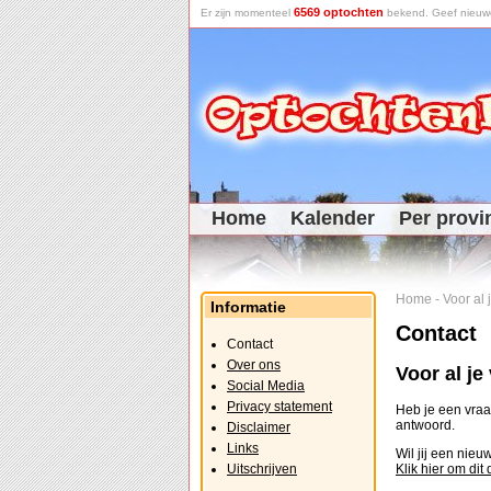
6569 optochten
Er zijn momenteel
bekend. Geef nieuwe 
Home
Kalender
Per provi
Home
-
Voor al
Informatie
Contact
Contact
Over ons
Voor al j
Social Media
Privacy statement
Heb je een vraag
antwoord.
Disclaimer
Links
Wil jij een nie
Uitschrijven
Klik hier om dit