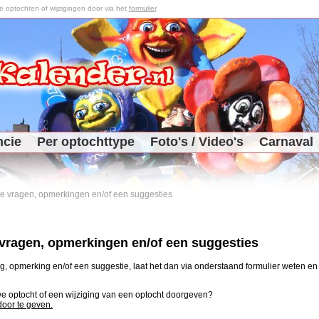
optochten of wijzigingen door via het
formulier
.
ncie
Per optochttype
Foto's / Video's
Carnaval
 je vragen, opmerkingen en/of een suggesties
e vragen, opmerkingen en/of een suggesties
, opmerking en/of een suggestie, laat het dan via onderstaand formulier weten en j
uwe optocht of een wijziging van een optocht doorgeven?
 door te geven.