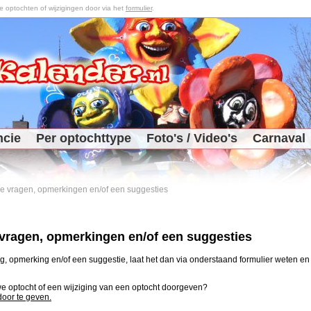
optochten of wijzigingen door via het
formulier
.
ncie
Per optochttype
Foto's / Video's
Carnaval
 je vragen, opmerkingen en/of een suggesties
e vragen, opmerkingen en/of een suggesties
, opmerking en/of een suggestie, laat het dan via onderstaand formulier weten en j
uwe optocht of een wijziging van een optocht doorgeven?
 door te geven.