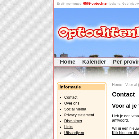
6569 optochten
Er zijn momenteel
bekend. Geef nieuwe 
Home
Kalender
Per provi
Home
-
Voor al
Informatie
Contact
Contact
Over ons
Voor al j
Social Media
Privacy statement
Heb je een vraag
antwoord.
Disclaimer
Links
Wil jij een nie
Uitschrijven
Klik hier om dit