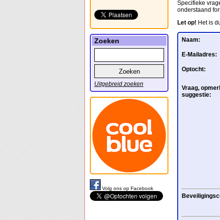
Specifieke vrage
onderstaand for
Let op!
Het is d
Naam:
Zoeken
E-Mailadres:
Optocht:
Uitgebreid zoeken
Vraag, opmerk
suggestie:
Volg ons op Facebook
Beveiligingsc